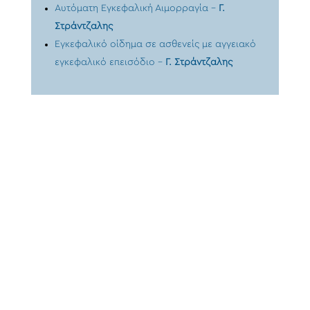
Αυτόματη Εγκεφαλική Αιμορραγία –
Γ.
Στράντζαλης
Εγκεφαλικό οίδημα σε ασθενείς με αγγειακό
εγκεφαλικό επεισόδιο –
Γ. Στράντζαλης