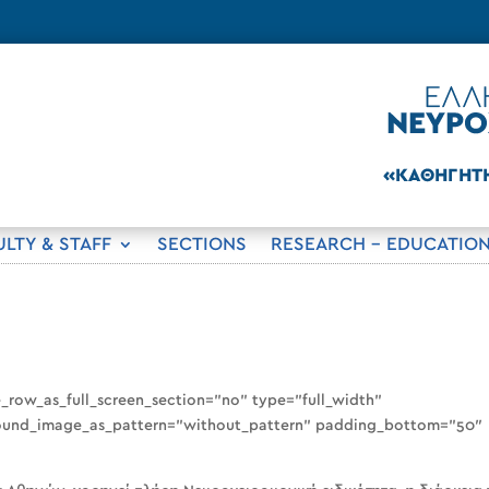
ULTY & STAFF
SECTIONS
RESEARCH – EDUCATIO
_row_as_full_screen_section=”no” type=”full_width”
ground_image_as_pattern=”without_pattern” padding_bottom=”50″