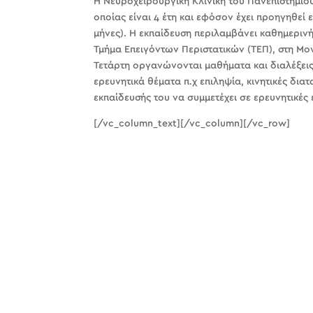
Η Νευροχειρουργική Κλινική του Πανεπιστημίου
οποίας είναι 4 έτη και εφόσον έχει προηγηθεί ε
μήνες). Η εκπαίδευση περιλαμβάνει καθημερινή
Τμήμα Επειγόντων Περιστατικών (ΤΕΠ), στη Μον
Τετάρτη οργανώνονται μαθήματα και διαλέξει
ερευνητικά θέματα π.χ επιληψία, κινητικές δια
εκπαίδευσής του να συμμετέχει σε ερευνητικές 
[/vc_column_text][/vc_column][/vc_row]