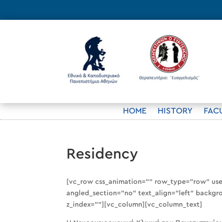
HOME
HISTORY
FAC
Residency
[vc_row css_animation=”” row_type=”row” use
angled_section=”no” text_align=”left” back
z_index=””][vc_column][vc_column_text]