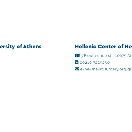
rsity of Athens
Hellenic Center of N
3 Ploutarchou str, 10675 A
00210 7229250
ekne@neurosurgery.org.gr