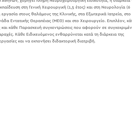
 Αθηνών, χορηγεί πλήρη Νευροχειρουργική ειδικότητα, η διάρκεια 
κπαίδευση στη Γενική Χειρουργική (1,5 έτος) και στη Νευρολογία (6
 εργασία στους θαλάμους της Κλινικής, στα Εξωτερικά Ιατρεία, στο
άδα Εντατικής Θεραπέιας (ΜΕΘ) και στο Χειρουργείο. Επιπλέον, κ
ς και κάθε Παρασκευή συγκεντρώσεις που αφορούν σε συγκεκριμέ
ταραχές. Κάθε Ειδικευόμενος ενθαρρύνεται κατά τη διάρκεια της
εργασίες και να εκπονήσει διδακτορική διατριβή.