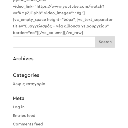
[qode_video_box
video_link=”https://www.youtube.com/watch?
v=fRM9ZJF-yh8″ video_image=”1185″]
[vc_empty_space height=”20px”][vc_text_separator
title=”Ευαγγελισμός – νέα αίθουσα χειρουργείου”
border=”no”][/vc_column][/vc_row]
Archives
Categories
Χωρίς κατηγορία
Meta
Log in
Entries feed
Comments feed