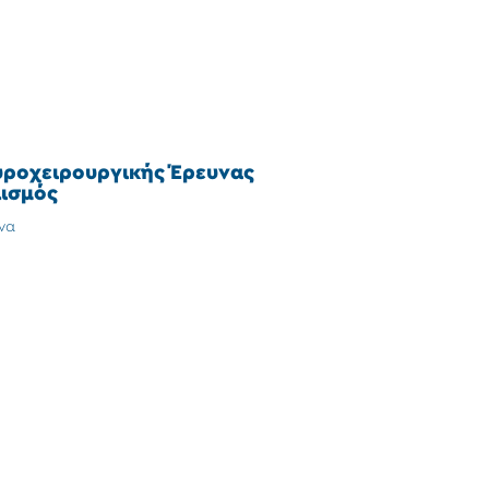
υροχειρουργικής Έρευνας
ισμός
να