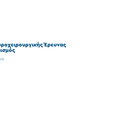
υροχειρουργικής Έρευνας
ισμός
να