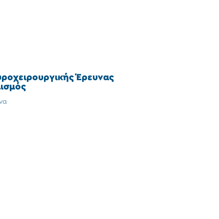
υροχειρουργικής Έρευνας
ισμός
να