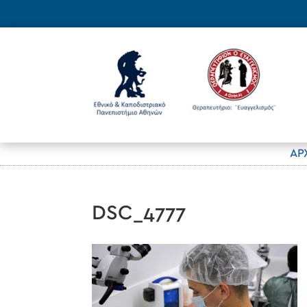
ΑΡ
DSC_4777