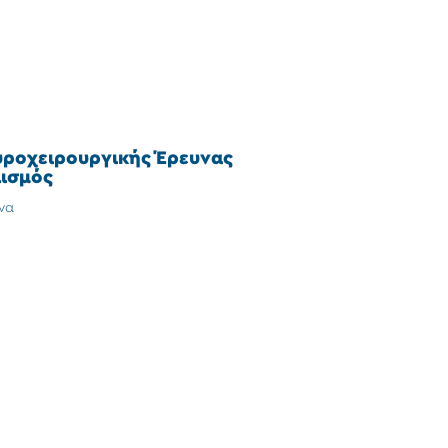
υροχειρουργικής Έρευνας
ισμός
να