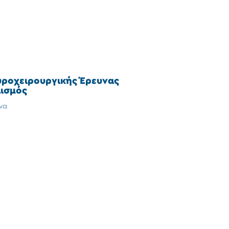
υροχειρουργικής Έρευνας
ισμός
να